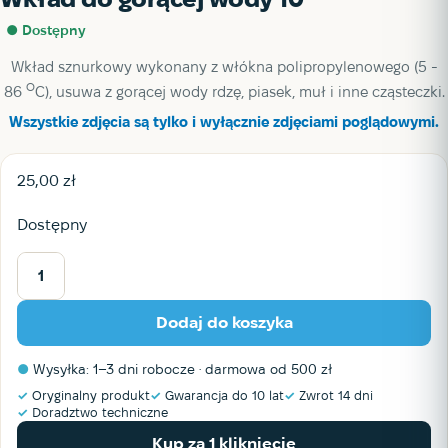
● Dostępny
Wkład sznurkowy wykonany z włókna polipropylenowego (
5 -
O
86
С
), usuwa z gorącej wody rdzę, piasek, muł i inne cząsteczki.
Wszystkie zdjęcia są tylko i wyłącznie zdjęciami poglądowymi.
25,00
zł
Dostępny
ilość
Wkład
Dodaj do koszyka
do
gorącej
●
Wysyłka: 1–3 dni robocze · darmowa od 500 zł
wody
10"
✓
Oryginalny produkt
✓
Gwarancja do 10 lat
✓
Zwrot 14 dni
✓
Doradztwo techniczne
Kup za 1 kliknięcie