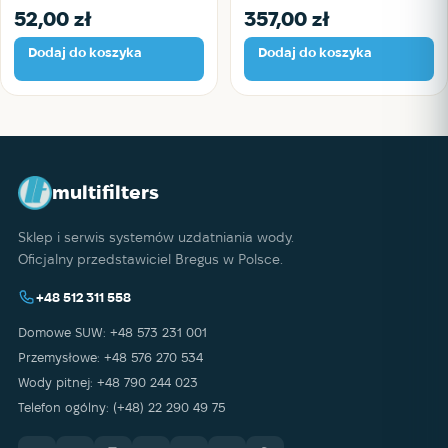
52,00
zł
357,00
zł
Dodaj do koszyka
Dodaj do koszyka
multifilters
Sklep i serwis systemów uzdatniania wody.
Oficjalny przedstawiciel Bregus w Polsce.
+48 512 311 558
Domowe SUW: +48 573 231 001
Przemysłowe: +48 576 270 534
Wody pitnej: +48 790 244 023
Telefon ogólny: (+48) 22 290 49 75