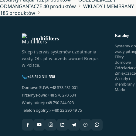
ODMANGANIACZE
40 produktów
WKŁADY I MEMBRANY
185 produktów
Katalog
multifilters
Systemy do
wody pitnej
Sklep i serwis systemów uzdatniania
Filtry
wody. Oficjalny przedstawiciel Bregus
domowe
w Polsce.
Odżelaziacz
Zmiękczacz
+48 512 311 558
Wkłady i
membrany
Domowe SUW: +48 573 231 001
Marki
Przemysłowe: +48 576 270 534
Wody pitnej: +48 790 244 023
Telefon ogólny: (+48) 22 290 49 75