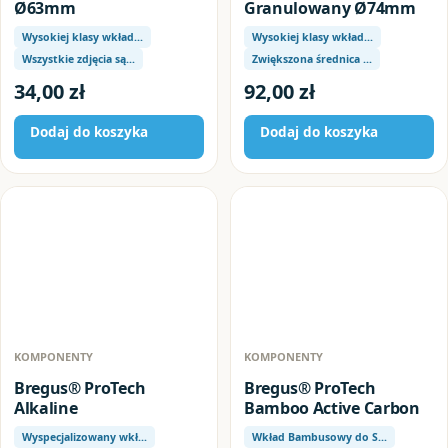
Ø63mm
Granulowany Ø74mm
Wysokiej klasy wkład…
Wysokiej klasy wkład…
Wszystkie zdjęcia są…
Zwiększona średnica …
34,00
zł
92,00
zł
Dodaj do koszyka
Dodaj do koszyka
KOMPONENTY
KOMPONENTY
Bregus® ProTech
Bregus® ProTech
Alkaline
Bamboo Active Carbon
Wyspecjalizowany wkł…
Wkład Bambusowy do S…