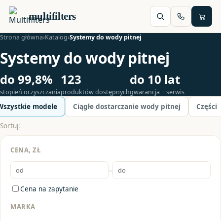
multifilters
Strona główna
›
Katalog
›
Systemy do wody pitnej
Systemy do wody pitnej
do 99,8%
123
do 10 lat
stopień oczyszczania
produktów dostępnych
gwarancja + serwis
Wszystkie modele
Ciągłe dostarczanie wody pitnej
Części
Sortuj:
CENA, ZŁ
–
Cena na zapytanie
MARKA