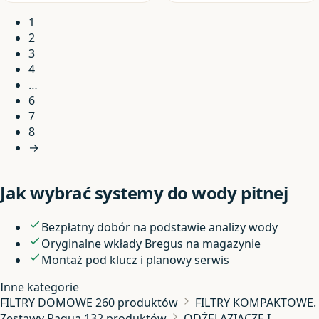
1
2
3
4
…
6
7
8
→
Jak wybrać systemy do wody pitnej
Bezpłatny dobór na podstawie analizy wody
Oryginalne wkłady Bregus na magazynie
Montaż pod klucz i planowy serwis
Inne kategorie
FILTRY DOMOWE
260 produktów
FILTRY KOMPAKTOWE.
Zestawy Paqua
132 produktów
ODŻELAZIACZE I