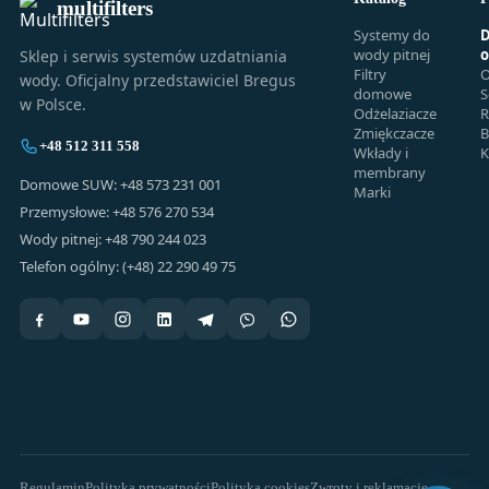
multifilters
Systemy do
D
wody pitnej
o
Sklep i serwis systemów uzdatniania
Filtry
O
wody. Oficjalny przedstawiciel Bregus
domowe
S
w Polsce.
Odżelaziacze
R
Zmiękczacze
B
+48 512 311 558
Wkłady i
K
membrany
Domowe SUW: +48 573 231 001
Marki
Przemysłowe: +48 576 270 534
Wody pitnej: +48 790 244 023
Telefon ogólny: (+48) 22 290 49 75
Regulamin
Polityka prywatności
Polityka cookies
Zwroty i reklamacje