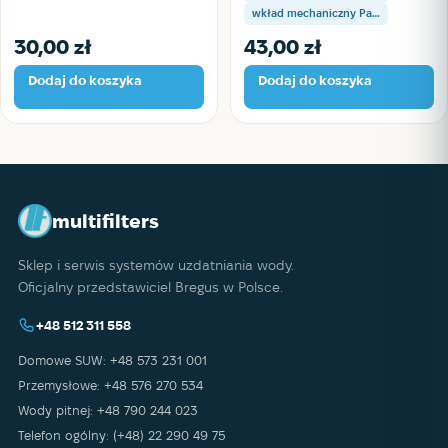
wkład mechaniczny Pa…
30,00
zł
43,00
zł
Dodaj do koszyka
Dodaj do koszyka
multifilters
Sklep i serwis systemów uzdatniania wody.
Oficjalny przedstawiciel Bregus w Polsce.
+48 512 311 558
Domowe SUW: +48 573 231 001
Przemysłowe: +48 576 270 534
Wody pitnej: +48 790 244 023
Telefon ogólny: (+48) 22 290 49 75