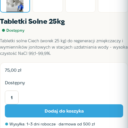
Tabletki Solne 25kg
● Dostępny
Tabletki solne Ciech (worek 25 kg) do regeneracji zmiękczaczy i
wymienników jonitowych w stacjach uzdatniania wody - wysoka
czystość NaCl 99,1-99,9%.
75,00
zł
Dostępny
ilość
Tabletki
Dodaj do koszyka
Solne
25kg
●
Wysyłka: 1–3 dni robocze · darmowa od 500 zł