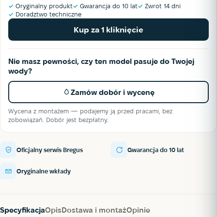
✓
Oryginalny produkt
✓
Gwarancja do 10 lat
✓
Zwrot 14 dni
✓
Doradztwo techniczne
Kup za 1 kliknięcie
Nie masz pewności, czy ten model pasuje do Twojej
wody?
Zamów dobór i wycenę
Wycena z montażem — podajemy ją przed pracami, bez
zobowiązań. Dobór jest bezpłatny.
Oficjalny serwis Bregus
Gwarancja do 10 lat
Oryginalne wkłady
Specyfikacja
Opis
Dostawa i montaż
Opinie