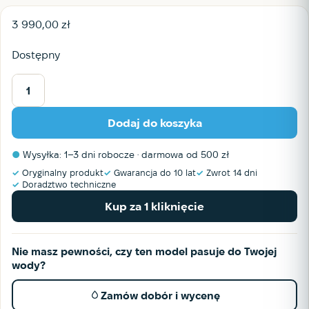
3 990,00
zł
Dostępny
ilość
System
Dodaj do koszyka
odwróconej
osmozy
●
Wysyłka: 1–3 dni robocze · darmowa od 500 zł
Bregus®
ProTech
✓
Oryginalny produkt
✓
Gwarancja do 10 lat
✓
Zwrot 14 dni
✓
Doradztwo techniczne
Redox
RP
Kup za 1 kliknięcie
Nie masz pewności, czy ten model pasuje do Twojej
wody?
Zamów dobór i wycenę