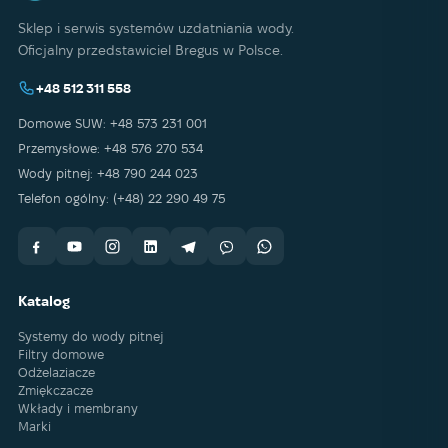
Sklep i serwis systemów uzdatniania wody.
Oficjalny przedstawiciel Bregus w Polsce.
+48 512 311 558
Domowe SUW: +48 573 231 001
Przemysłowe: +48 576 270 534
Wody pitnej: +48 790 244 023
Telefon ogólny: (+48) 22 290 49 75
Katalog
Systemy do wody pitnej
Filtry domowe
Odżelaziacze
Zmiękczacze
Wkłady i membrany
Marki