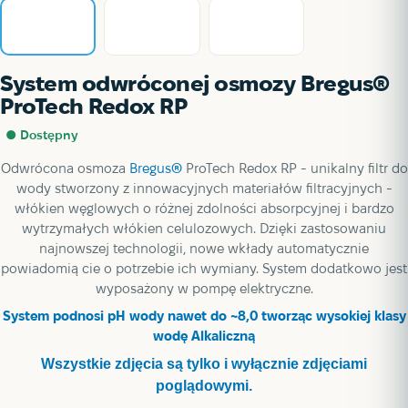
System odwróconej osmozy Bregus®
ProTech Redox RP
● Dostępny
Odwrócona osmoza
Bregus®
ProTech
Redox
RP
-
unikalny
filtr
do
wody stworzony
z innowacyjnych
materiałów filtracyjnych
-
włókien
węglowych
o różnej
zdolności
absorpcyjnej
i
bardzo
wytrzymałych
włókien
celulozowych
.
Dzięki zastosowaniu
najnowszej
technologii
,
nowe wkłady
automatycznie
powiadomią cie
o potrzebie
ich
wymiany. System dodatkowo jest
wyposażony w pompę elektryczne.
System podnosi
pH wody
nawet do ~8,0 tworząc wysokiej klasy
wodę Alkaliczną
Wszystkie zdjęcia są tylko i wyłącznie zdjęciami
poglądowymi.