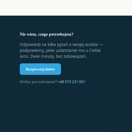
Nie wiesz, czego potrzebujesz?
Odpowiedz na kilka pytań o swojej wodzie —
podpowiemy, jakie uzdatnianie ma u Ciebie
sens. Dwie minuty, bez zobowiązań.
Rozpocznij dobór
+48 573 231 001
Wolisz porozmawiać?