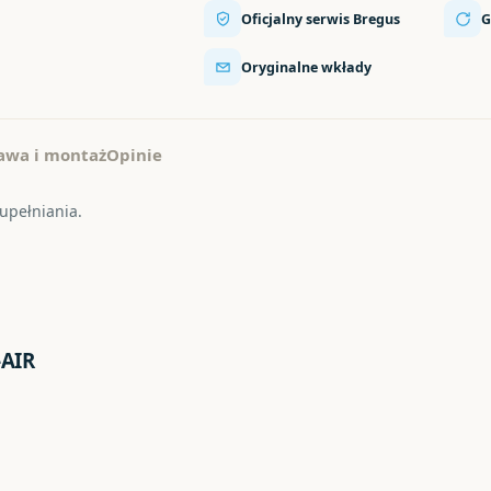
Oficjalny serwis Bregus
G
Oryginalne wkłady
awa i montaż
Opinie
zupełniania.
-AIR