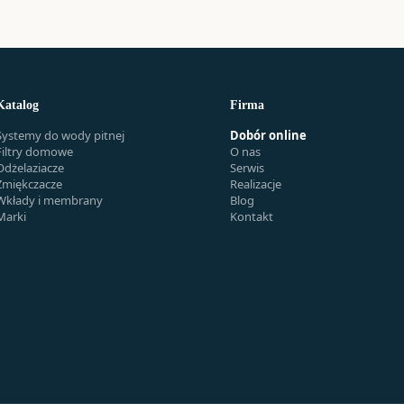
Katalog
Firma
Systemy do wody pitnej
Dobór online
Filtry domowe
O nas
Odżelaziacze
Serwis
Zmiękczacze
Realizacje
Wkłady i membrany
Blog
Marki
Kontakt