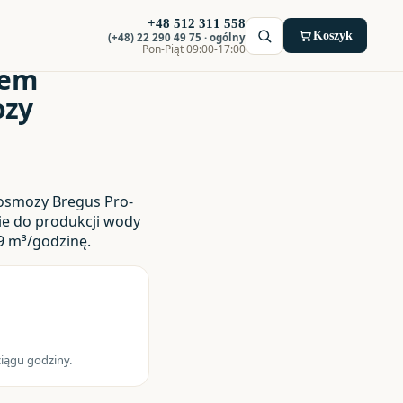
+48 512 311 558
Koszyk
(+48) 22 290 49 75 · ogólny
Pon-Piąt 09:00-17:00
tem
ozy
osmozy Bregus Pro-
ie do produkcji wody
9 m³/godzinę.
ągu godziny.