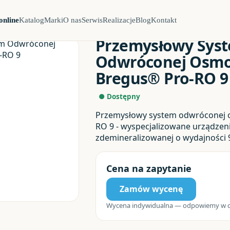
online
Katalog
Marki
O nas
Serwis
Realizacje
Blog
Kontakt
OWE
›
Przemysłowy System Odwróconej Osmozy Bregus® Pro-RO 9
Przemysłowy Sys
Odwróconej Osm
Bregus® Pro-RO 9
● Dostępny
Przemysłowy system odwróconej 
RO 9 - wyspecjalizowane urządzen
zdemineralizowanej o wydajności 
Cena na zapytanie
Zamów wycenę
Wycena indywidualna — odpowiemy w ci