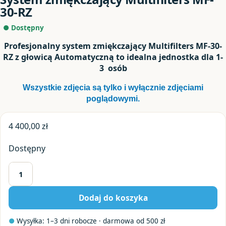
30-RZ
● Dostępny
Profesjonalny system zmiękczający Multifilters MF-30-
RZ z głowicą Automatyczną to idealna jednostka dla 1-
3 osób
Wszystkie zdjęcia są tylko i wyłącznie zdjęciami
poglądowymi.
4 400,00
zł
Dostępny
ilość
System
Dodaj do koszyka
zmiękczający
Multifilters
●
Wysyłka: 1–3 dni robocze · darmowa od 500 zł
MF-