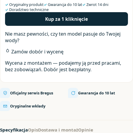
30-
✓
Oryginalny produkt
✓
Gwarancja do 10 lat
✓
Zwrot 14 dni
✓
Doradztwo techniczne
RZ
Kup za 1 kliknięcie
Nie masz pewności, czy ten model pasuje do Twojej
wody?
Zamów dobór i wycenę
Wycena z montażem — podajemy ją przed pracami,
bez zobowiązań. Dobór jest bezpłatny.
Oficjalny serwis Bregus
Gwarancja do 10 lat
Oryginalne wkłady
Specyfikacja
Opis
Dostawa i montaż
Opinie