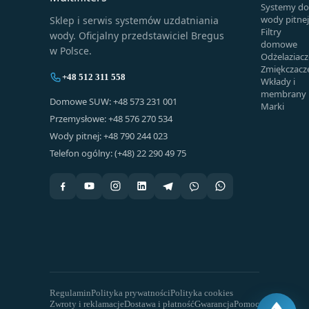
Systemy do
wody pitnej
Sklep i serwis systemów uzdatniania
Filtry
wody. Oficjalny przedstawiciel Bregus
domowe
w Polsce.
Odżelaziacz
Zmiękczacz
+48 512 311 558
Wkłady i
membrany
Domowe SUW: +48 573 231 001
Marki
Przemysłowe: +48 576 270 534
Wody pitnej: +48 790 244 023
Telefon ogólny: (+48) 22 290 49 75
Regulamin
Polityka prywatności
Polityka cookies
Zwroty i reklamacje
Dostawa i płatność
Gwarancja
Pomoc