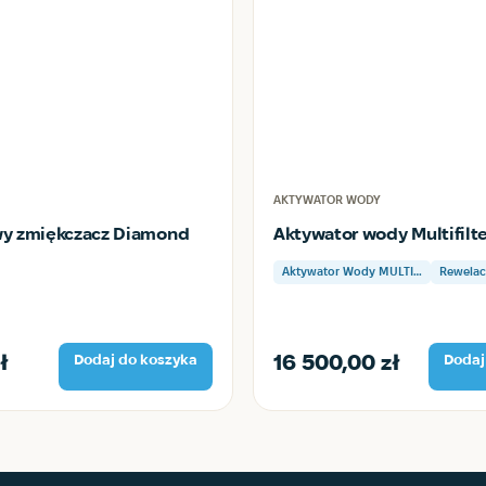
AKTYWATOR WODY
y zmiękczacz Diamond
Aktywator wody Multifilt
Aktywator Wody MULTI…
Rewelac
ł
16 500,00
zł
Dodaj do koszyka
Dodaj