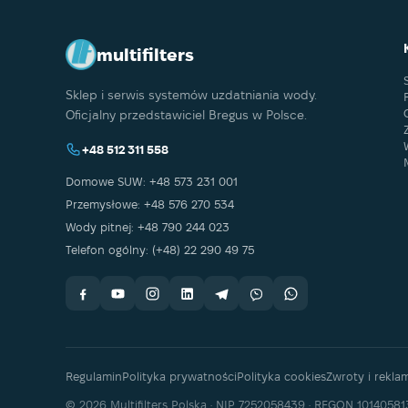
multifilters
Sklep i serwis systemów uzdatniania wody.
Oficjalny przedstawiciel Bregus w Polsce.
+48 512 311 558
Domowe SUW: +48 573 231 001
Przemysłowe: +48 576 270 534
Wody pitnej: +48 790 244 023
Telefon ogólny: (+48) 22 290 49 75
Regulamin
Polityka prywatności
Polityka cookies
Zwroty i rekla
© 2026 Multifilters Polska · NIP 7252058439 · REGON 10140581