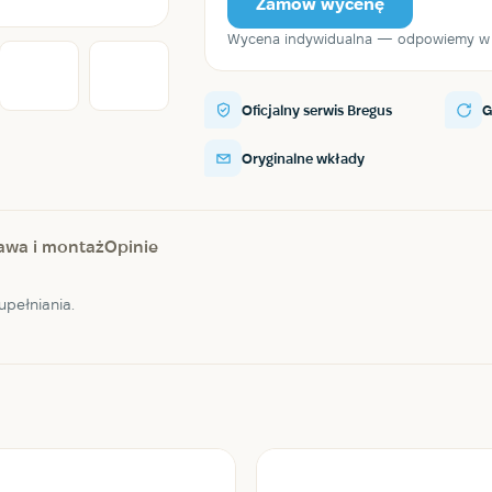
Zamów wycenę
Wycena indywidualna — odpowiemy w c
Oficjalny serwis Bregus
G
Oryginalne wkłady
awa i montaż
Opinie
upełniania.