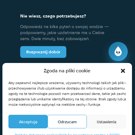
Nie wiesz, czego potrzebujesz?
Odpowiedz na kilka pytań o swojej wodzie —
podpowiemy, jakie uzdatnianie ma u Ciebie
sens. Dwie minuty, bez zobowiązań.
Rozpocznij dobór
+48 573 231 001
Wolisz porozmawiać?
Zgoda na pliki cookie
Aby zapewnić najlepsze wrażenia, używamy technologii takich jak pliki cooki
przechowywania i/lub uzyskiwania dostępu do informacji o urządzeniu. Wyr
zgody na te technologie pozwoli nam przetwarzać dane, takie jak zachowan
przeglądania lub unikalne identyfikatory na tej stronie. Brak zgody lub jej wy
może niekorzystnie wpłynąć na niektóre cechy i funkcje.
Akceptuję
Odrzucam
Ustawienia
Za pobraniem · Przelew bankowy
Płatność:
Polityka dotycząca cookies
Polityka prywatnosci zgodna z RODO