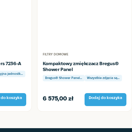
FILTRY DOMOWE
ers 7236-A
Kompaktowy zmiękczacz Bregus®
Shower Panel
yjna jednostk…
Bregus® Shower Panel…
Wszystkie zdjęcia są…
6 575,00
zł
 do koszyka
Dodaj do koszyka