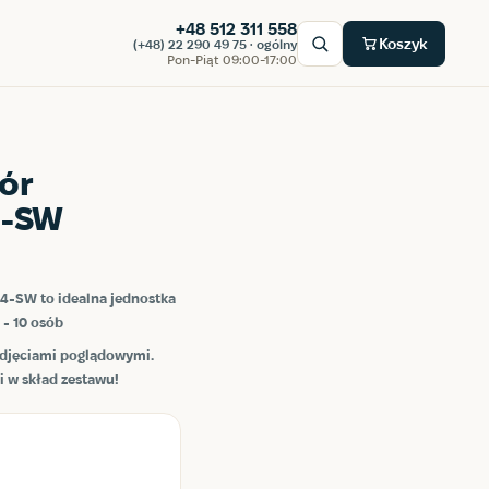
+48 512 311 558
Koszyk
(+48) 22 290 49 75 · ogólny
Pon-Piąt 09:00-17:00
dór
4-SW
14-SW to idealna jednostka
 - 10 osób
 zdjęciami poglądowymi.
i w skład zestawu!