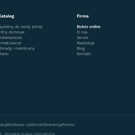
Katalog
Firma
Systemy do wody pitnej
Dobór online
Filtry domowe
O nas
Odżelaziacze
Serwis
Zmiękczacze
Realizacje
Wkłady i membrany
Blog
Marki
Kontakt
macje
Dostawa i płatność
Gwarancja
Pomoc
3 · Wszelkie prawa zastrzeżone