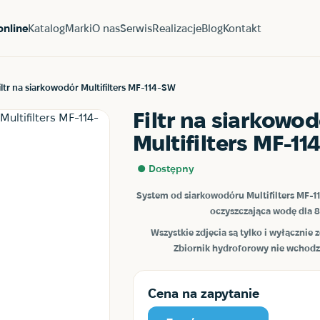
online
Katalog
Marki
O nas
Serwis
Realizacje
Blog
Kontakt
iltr na siarkowodór Multifilters MF-114-SW
Filtr na siarkowo
Multifilters MF-11
● Dostępny
System od siarkowodóru Multifilters MF-1
oczyszczająca w
odę dla 8
Wszystkie zdjęcia są tylko i wyłącznie
Zbiornik hydroforowy nie wchodz
Cena na zapytanie