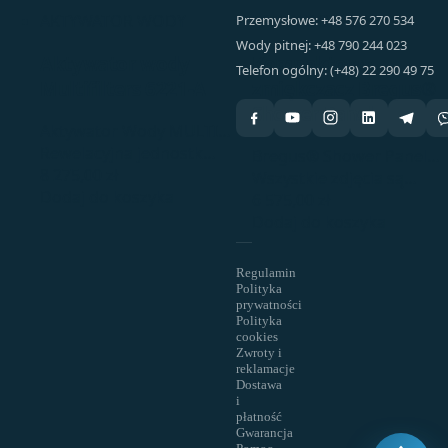
AKTYWATOR WODY
FILTRY DOMOWE
Przemysłowe: +48 576 270 534
Wody pitnej: +48 790 244 023
Aktywator wody
Kompaktowy
Telefon ogólny: (+48) 22 290 49 75
Multifilters 6221-A
zmiękczacz Bregus®
Shower Panel
Aktywator Wody MULTI…
Rewelacyjna jednostk…
Bregus® Shower Panel…
8 275,00
zł
Wszystkie zdjęcia są…
Dodaj do koszyka
6 575,00
zł
Dodaj do koszyka
Regulamin
Polityka
prywatności
Polityka
cookies
Zwroty i
reklamacje
Dostawa
i
płatność
Gwarancja