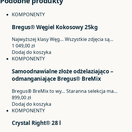
Podobne produkty
KOMPONENTY
Bregus® Węgiel Kokosowy 25kg
Najwyższej klasy Węg…
Wszystkie zdjęcia są…
1 049,00
zł
Dodaj do koszyka
KOMPONENTY
Samoodnawialne złoże odżelaziająco –
odmanganiające Bregus® BreMix
Bregus® BreMix to wy…
Staranna selekcja ma…
899,00
zł
Dodaj do koszyka
KOMPONENTY
Crystal Right® 28 l