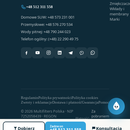
Zmiękczacz
+48 512 311 558
Wkłady i
membrany
Domowe SUW: +48 573 231 001
Marki
Przemysłowe: +48 576 270 534
Wody pitnej: +48 790 244 023
Telefon ogólny: (+48) 22 290 49 75
Regulamin
Polityka prywatności
Polityka cookies
Zwroty i reklamacje
Dostawa i płatność
Gwarancja
Pomoc
© 2026 Multifilters Polska · NIP
Za
7252058439 · REGON
pobraniem
Płatność:
101405813 · Wszelkie prawa
· Przelew
zastrzeżone
bankowy
Zadzwon
Dobierz
Konsultacja
+48 512 311 558