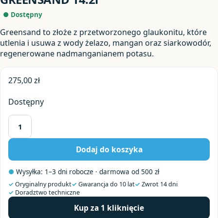
● Dostępny
Greensand to złoże z przetworzonego glaukonitu, które
utlenia i usuwa z wody żelazo, mangan oraz siarkowodór,
regenerowane nadmanganianem potasu.
275,00
zł
Dostępny
ilość
GREENSAND
Dodaj do koszyka
14.2l
●
Wysyłka: 1–3 dni robocze · darmowa od 500 zł
✓
Oryginalny produkt
✓
Gwarancja do 10 lat
✓
Zwrot 14 dni
✓
Doradztwo techniczne
Kup za 1 kliknięcie