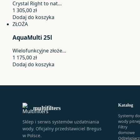
Crystal Right to nat…
1 305,00
zł
Dodaj do koszyka
ZŁOŻA
AquaMulti 25l
Wielofunkcyjne złoże…
1 175,00
zł
Dodaj do koszyka
Katalog
multifilters
Systemy do
wody pitnej
Sklep i serwis systemów uzdatniania
Filtry
wody. Oficjalny przedstawiciel Bregus
domowe
w Polsce.
Odżelaziacz