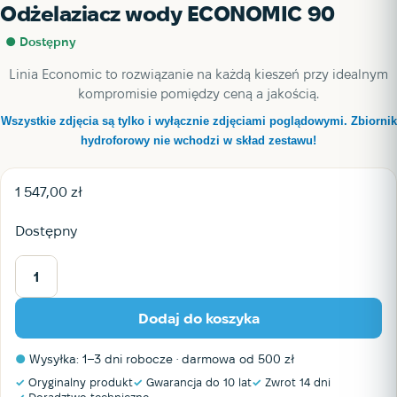
Odżelaziacz wody ECONOMIC 90
● Dostępny
Linia Economic to rozwiązanie na każdą kieszeń przy idealnym
kompromisie pomiędzy ceną a jakością.
Wszystkie zdjęcia są tylko i wyłącznie zdjęciami poglądowymi. Zbiornik
hydroforowy nie wchodzi w skład zes
tawu!
1 547,00
zł
Dostępny
ilość
Odżelaziacz
Dodaj do koszyka
wody
ECONOMIC
●
Wysyłka: 1–3 dni robocze · darmowa od 500 zł
90
✓
Oryginalny produkt
✓
Gwarancja do 10 lat
✓
Zwrot 14 dni