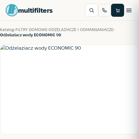
multifilters
Katalog
›
FILTRY DOMOWE
›
ODŻELAZIACZE I ODMANGANIACZE
›
Odżelaziacz wody ECONOMIC 90