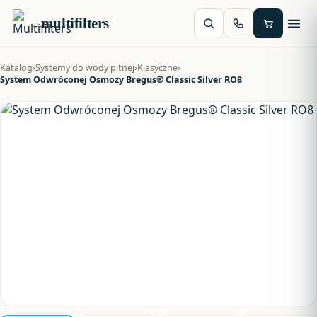
multifilters
Katalog
›
Systemy do wody pitnej
›
Klasyczne
›
System Odwróconej Osmozy Bregus® Classic Silver RO8