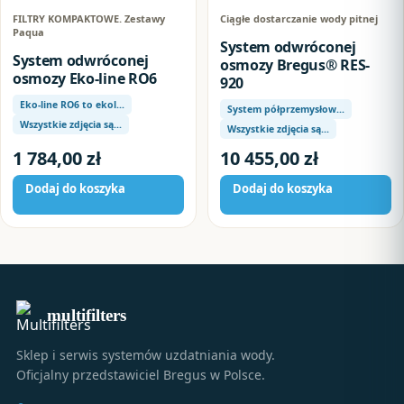
FILTRY KOMPAKTOWE. Zestawy
Ciągłe dostarczanie wody pitnej
Paqua
System odwróconej
System odwróconej
osmozy Bregus® RES-
osmozy Eko-line RO6
920
Eko-line RO6 to ekol…
System półprzemysłow…
Wszystkie zdjęcia są…
Wszystkie zdjęcia są…
1 784,00
zł
10 455,00
zł
Dodaj do koszyka
Dodaj do koszyka
multifilters
Sklep i serwis systemów uzdatniania wody.
Oficjalny przedstawiciel Bregus w Polsce.