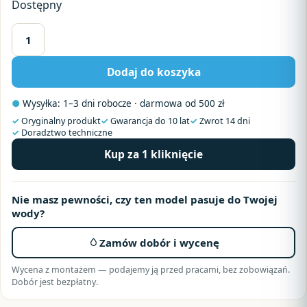
Dostępny
ilość
System
Dodaj do koszyka
Odwróconej
Osmozy
●
Wysyłka: 1–3 dni robocze · darmowa od 500 zł
Bregus®
Classic
✓
Oryginalny produkt
✓
Gwarancja do 10 lat
✓
Zwrot 14 dni
✓
Doradztwo techniczne
Silver
RO8
Kup za 1 kliknięcie
Nie masz pewności, czy ten model pasuje do Twojej
wody?
Zamów dobór i wycenę
Wycena z montażem — podajemy ją przed pracami, bez zobowiązań.
Dobór jest bezpłatny.