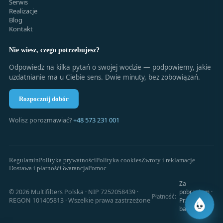
Serwis
Realizacje
Blog
Kontakt
Nie wiesz, czego potrzebujesz?
Odpowiedz na kilka pytań o swojej wodzie — podpowiemy, jakie
uzdatnianie ma u Ciebie sens. Dwie minuty, bez zobowiązań.
Rozpocznij dobór
+48 573 231 001
Wolisz porozmawiać?
Regulamin
Polityka prywatności
Polityka cookies
Zwroty i reklamacje
Dostawa i płatność
Gwarancja
Pomoc
Za
© 2026 Multifilters Polska · NIP 7252058439 ·
pobraniem ·
Płatność:
REGON 101405813 · Wszelkie prawa zastrzeżone
Przelew
bankowy