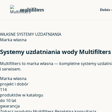
Strona główna
›
Marki
›
Multifilters
multifilters
Dobór 
WŁASNE SYSTEMY UZDATNIANIA
Marka własna
Systemy uzdatniania wody Multifilters
Multifilters to marka własna — kompletne systemy uzdatni
i serwisem.
Marka własna
projekt i dobór
114
produktów w katalogu
do 10 lat
gwarancja
Zobacz produkty Multifilters
Bezpłatna konsultacja