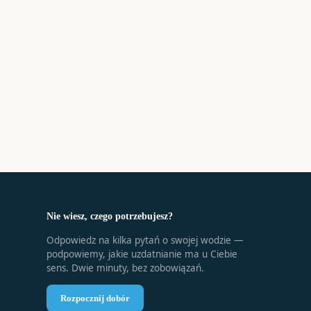
Nie wiesz, czego potrzebujesz?
Odpowiedz na kilka pytań o swojej wodzie —
podpowiemy, jakie uzdatnianie ma u Ciebie
sens. Dwie minuty, bez zobowiązań.
Rozpocznij dobór