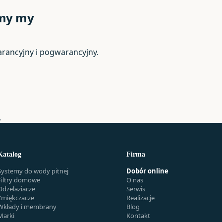
amy my
arancyjny i pogwarancyjny.
.
Katalog
Firma
Systemy do wody pitnej
Dobór online
Filtry domowe
O nas
Odżelaziacze
Serwis
Zmiękczacze
Realizacje
Wkłady i membrany
Blog
Marki
Kontakt