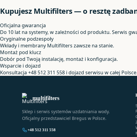
Kupujesz Multifilters — o resztę zadb
Oficjalna gwarancja
Do 10 lat na systemy, w zależności od produktu. Serwis gw
Oryginalne podzespoły
Wkłady i membrany Multifilters zawsze na stanie.
Montaż pod klucz
Dobór pod Twoją instalację, montaż i konfiguracja.
Wsparcie i dojazd
Konsultacja +48 512 311 558 i dojazd serwisu w całej Polsce
multifilters
Sklep i serwis systemów uzdatniania wody.
Oficjalny przedstawiciel Bregus w Polsce.
+48 512 311 558