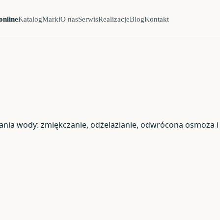
online
Katalog
Marki
O nas
Serwis
Realizacje
Blog
Kontakt
ania wody: zmiękczanie, odżelazianie, odwrócona osmoza i