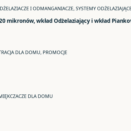
ŻELAZIACZE I ODMANGANIACZE, SYSTEMY ODŻELAZIAJĄCE
20 mikronów, wkład Odżelaziający i wkład Piank
LTRACJA DLA DOMU, PROMOCJE
ZMIĘKCZACZE DLA DOMU