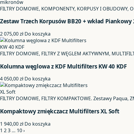
FILTRY DOMOWE, KOMPONENTY, KORPUSY I OBUDOWY, OD
Zestaw Trzech Korpusów BB20 + wkład Piankowy 
2 075,00
zł
Do koszyka
FILTRY DOMOWE, FILTRY Z WĘGLEM AKTYWNYM, MULTIFI
Kolumna węglowa z KDF Multifilters KW 40 KDF
4 050,00
zł
Do koszyka
FILTRY DOMOWE, FILTRY KOMPAKTOWE. Zestawy Paqua, 
Kompaktowy zmiękczacz Multifilters XL Soft
1 940,00
zł
Do koszyka
1
2
3
…
10
›