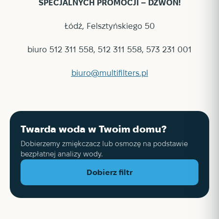
SPECJALNYCH PROMOCJI – DZWOŃ!
Łódź, Felsztyńskiego 50
biuro 512 311 558, 512 311 558, 573 231 001
biuro@multifilters.pl
Twarda woda w Twoim domu?
Dobierzemy zmiękczacz lub osmozę na podstawie
bezpłatnej analizy wody.
Dobierz filtr