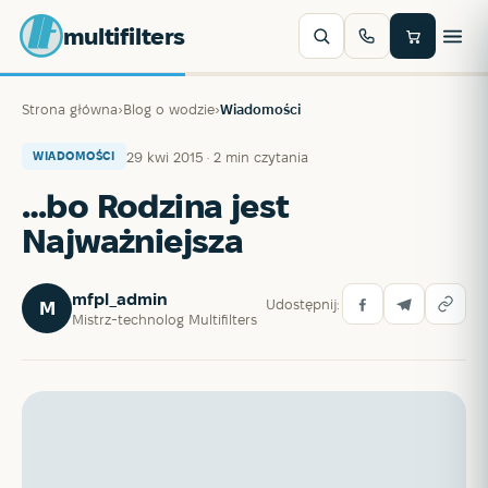
multifilters
Strona główna
›
Blog o wodzie
›
Wiadomości
29 kwi 2015 · 2 min czytania
WIADOMOŚCI
…bo Rodzina jest
Najważniejsza
mfpl_admin
Udostępnij:
M
Mistrz-technolog Multifilters