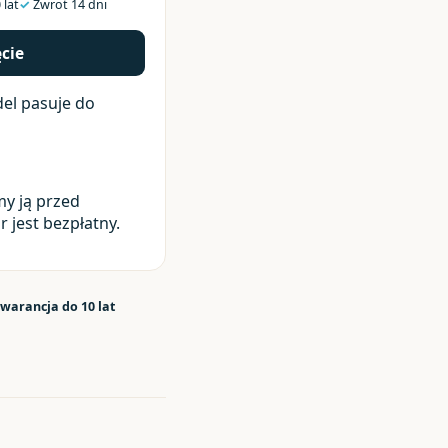
 lat
✓
Zwrot 14 dni
ęcie
el pasuje do
y ją przed
 jest bezpłatny.
warancja do 10 lat