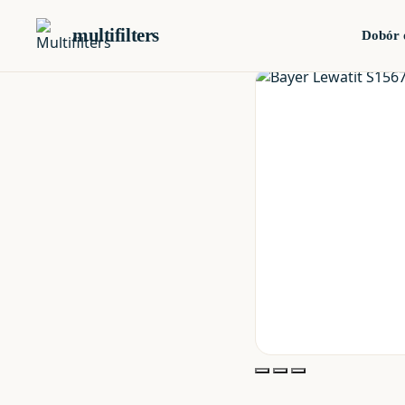
multifilters
Dobór 
Katalog
›
KOMPONENTY
›
Bay