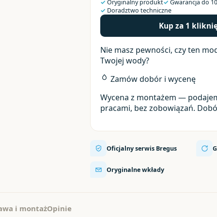
✓
Oryginalny produkt
✓
Gwarancja do 10
S1567
✓
Doradztwo techniczne
25L
Kup za 1 klikni
Nie masz pewności, czy ten mod
Twojej wody?
Zamów dobór i wycenę
Wycena z montażem — podajem
pracami, bez zobowiązań. Dobór
Oficjalny serwis Bregus
G
Oryginalne wkłady
awa i montaż
Opinie