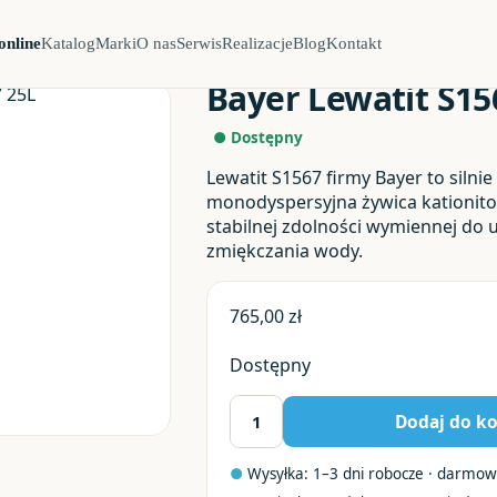
online
Katalog
Marki
O nas
Serwis
Realizacje
Blog
Kontakt
er Lewatit S1567 25L
Bayer Lewatit S15
● Dostępny
Lewatit S1567 firmy Bayer to silni
monodyspersyjna żywica kationito
stabilnej zdolności wymiennej do u
zmiękczania wody.
765,00
zł
Dostępny
Dodaj do k
ilość
Bayer
●
Wysyłka: 1–3 dni robocze · darmow
Lewatit