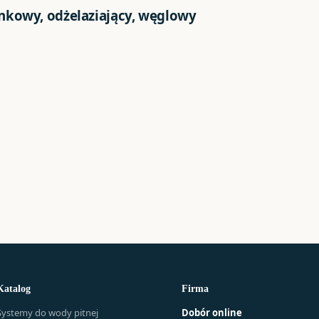
nkowy, odżelaziający, węglowy
Katalog
Firma
Systemy do wody pitnej
Dobór online