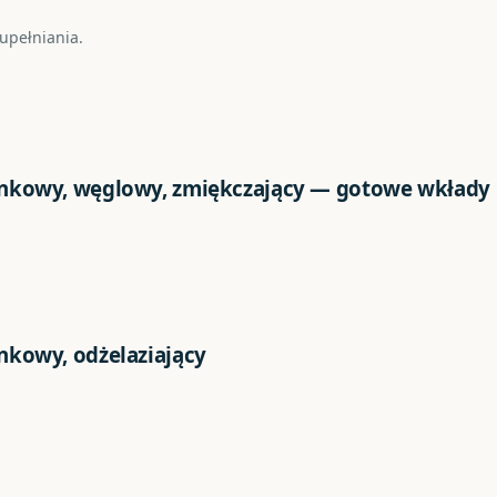
zupełniania.
ankowy, węglowy, zmiękczający — gotowe wkłady
nkowy, odżelaziający