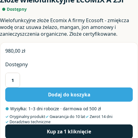
● Dostępny
Wielofunkcyjne złoże Ecomix A firmy Ecosoft - zmiękcza
wodę oraz usuwa żelazo, mangan, jon amonowy i
zanieczyszczenia organiczne. Złoże certyfikowane.
980,00
zł
Dostępny
ilość
Złoże
Dodaj do koszyka
wielofunkcyjne
ECOMIX
●
Wysyłka: 1–3 dni robocze · darmowa od 500 zł
A
25l
✓
Oryginalny produkt
✓
Gwarancja do 10 lat
✓
Zwrot 14 dni
✓
Doradztwo techniczne
Kup za 1 kliknięcie