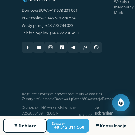
Wkłady i
membrany
Domowe SUW: +48 573 231 001
Marki
Przemysłowe: +48 576 270 534
Wody pitnej: +48 790 244 023
Telefon ogólny: (+48) 22 290 49 75
Regulamin
Polityka prywatności
Polityka cookies
Zwroty i reklamacje
Dostawa i płatność
Gwarancja
Pomoc
© 2026 Multifilters Polska · NIP
Za
7252058439 · REGON
pobraniem
Płatność:
101405813 · Wszelkie prawa
· Przelew
zastrzeżone
bankowy
Zadzwon
Dobierz
Konsultacja
+48 512 311 558