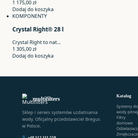
1 175,00
zł
Dodaj do koszyka
KOMPONENTY
Crystal Right® 28 l
Crystal Right to nat…
1 305,00
zł
Dodaj do koszyka
Katalog
multifilters
Systemy do
wody pitnej
Sklep i serwis systemów uzdatniania
Filtry
wody. Oficjalny przedstawiciel Bregus
domowe
w Polsce.
Odżelaziacz
Zmiękczacz
+48 512 311 558